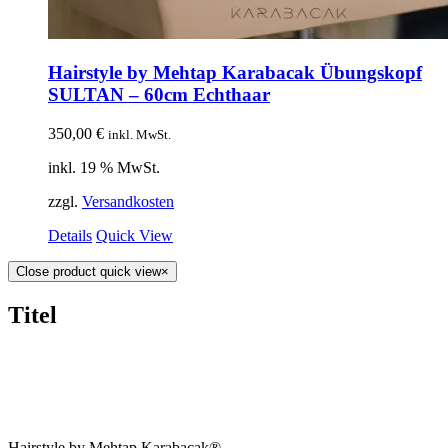
Hairstyle by Mehtap Karabacak Übungskopf
SULTAN – 60cm Echthaar
350,00
€
inkl. MwSt.
inkl. 19 % MwSt.
zzgl.
Versandkosten
Details
Quick View
Close product quick view
×
Titel
Hairstyle by Mehtap Karabacak®