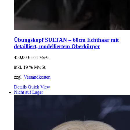
Übungskopf SULTAN – 60cm Echthaar mit
detailliert, modelliertem Oberkörper
450,00
€
inkl. MwSt.
inkl. 19 % MwSt.
zzgl.
Versandkosten
Details
Quick View
Nicht auf Lager