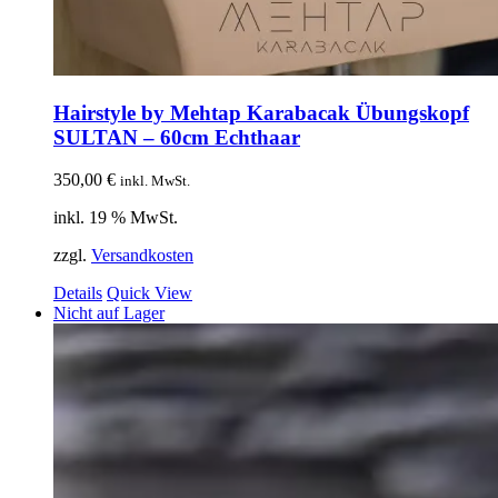
Hairstyle by Mehtap Karabacak Übungskopf
SULTAN – 60cm Echthaar
350,00
€
inkl. MwSt.
inkl. 19 % MwSt.
zzgl.
Versandkosten
Details
Quick View
Nicht auf Lager