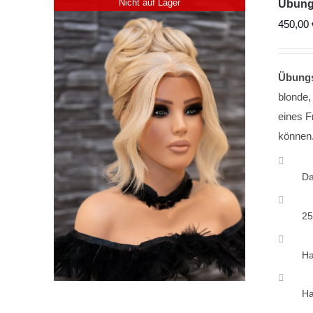
Nicht auf Lager
Übungs
450,00
Übung
blonde,
eines F
können
Da
25
Ha
Ha