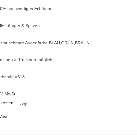
0% hochwertiges Echthaar
lle Längen & Spitzen
stauschbare Augenfarbe BLAU,GRÜN,BRAUN
schen & Trocknen möglich
rbcode #613
9 % MwSt.
dkosten
zzgl.
 View