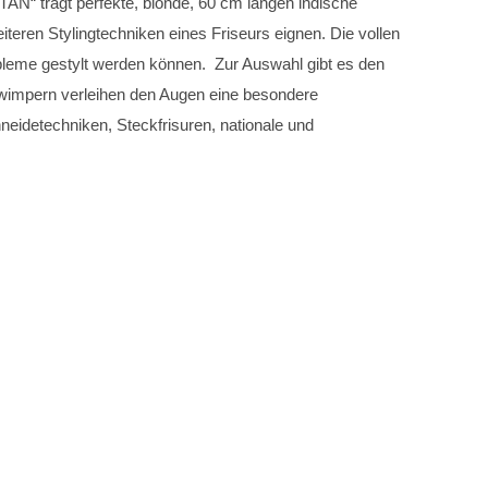
“ trägt perfekte, blonde, 60 cm langen indische
teren Stylingtechniken eines Friseurs eignen. Die vollen
leme gestylt werden können. Zur Auswahl gibt es den
wimpern verleihen den Augen eine besondere
eidetechniken, Steckfrisuren, nationale und