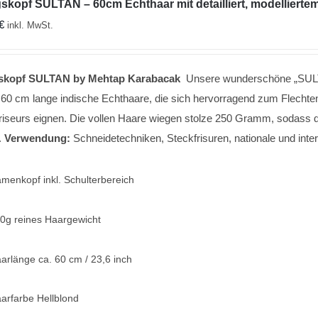
kopf SULTAN – 60cm Echthaar mit detailliert, modellierte
€
inkl. MwSt.
skopf SULTAN
by Mehtap Karabacak
Unsere wunderschöne „SULTAN
 60 cm lange indische Echthaare, die sich hervorragend zum Flechten
riseurs eignen. Die vollen Haare wiegen stolze 250 Gramm, sodass 
.
Verwendung:
Schneidetechniken, Steckfrisuren, nationale und int
menkopf inkl. Schulterbereich
0g reines Haargewicht
arlänge ca. 60 cm / 23,6 inch
arfarbe Hellblond