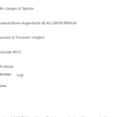
lle Längen & Spitzen
stauschbare Augenfarbe BLAU,GRÜN,BRAUN
schen & Trocknen möglich
rbcode #613
9 % MwSt.
dkosten
zzgl.
 View