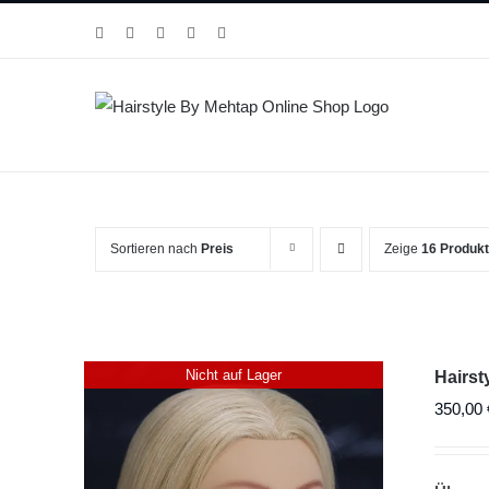
Zum
Facebook
Instagram
YouTube
WhatsApp
E-
Inhalt
Mail
springen
Sortieren nach
Preis
Zeige
16 Produk
Nicht auf Lager
Hairs
350,00