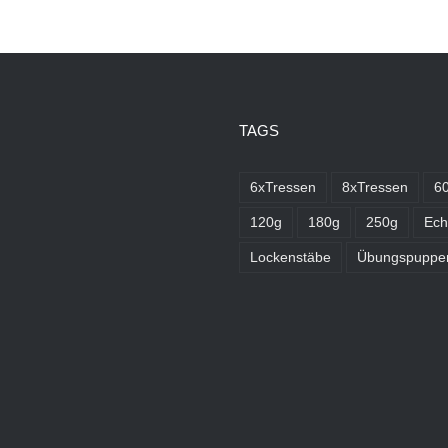
TAGS
6xTressen
8xTressen
6
120g
180g
250g
Ech
Lockenstäbe
Übungspuppe