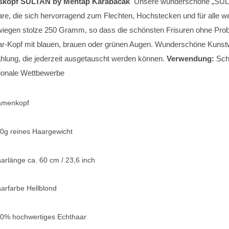
skopf SULTAN
by Mehtap Karabacak
Unsere wunderschöne „SULTAN
re, die sich hervorragend zum Flechten, Hochstecken und für alle wei
iegen stolze 250 Gramm, so dass die schönsten Frisuren ohne Prob
r-Kopf mit blauen, brauen oder grünen Augen. Wunderschöne Kunst
hlung, die jederzeit ausgetauscht werden können.
Verwendung:
Schn
tionale Wettbewerbe
amenkopf
0g reines Haargewicht
arlänge ca. 60 cm / 23,6 inch
arfarbe Hellblond
0% hochwertiges Echthaar