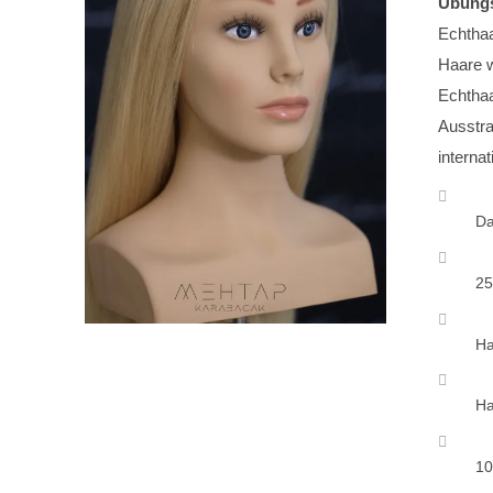
Übung
Echthaa
Haare w
Echthaa
Ausstra
interna
D
25
Ha
Ha
10