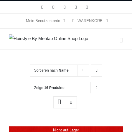
Zum
Facebook
Instagram
YouTube
WhatsApp
E-
Mail
Inhalt
springen
Mein Benutzerkonto
WARENKORB
Sortieren nach
Name
Zeige
16 Produkte
Nicht auf Lager